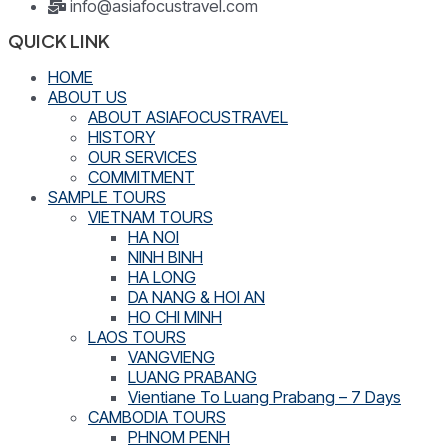
info@asiafocustravel.com
QUICK LINK
HOME
ABOUT US
ABOUT ASIAFOCUSTRAVEL
HISTORY
OUR SERVICES
COMMITMENT
SAMPLE TOURS
VIETNAM TOURS
HA NOI
NINH BINH
HA LONG
DA NANG & HOI AN
HO CHI MINH
LAOS TOURS
VANGVIENG
LUANG PRABANG
Vientiane To Luang Prabang – 7 Days
CAMBODIA TOURS
PHNOM PENH