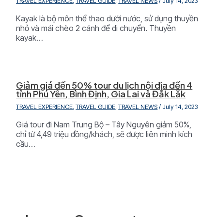
TRAVEL EXPERIENCE
,
TRAVEL GUIDE
,
TRAVEL NEWS
/
July 14, 2023
Kayak là bộ môn thể thao dưới nước, sử dụng thuyền
nhỏ và mái chèo 2 cánh để di chuyển. Thuyền
kayak…
Giảm giá đến 50% tour du lịch nội địa đến 4
tỉnh Phú Yên, Bình Định, Gia Lai và Đắk Lắk
TRAVEL EXPERIENCE
,
TRAVEL GUIDE
,
TRAVEL NEWS
/
July 14, 2023
Giá tour đi Nam Trung Bộ – Tây Nguyên giảm 50%,
chỉ từ 4,49 triệu đồng/khách, sẽ được liên minh kích
cầu…