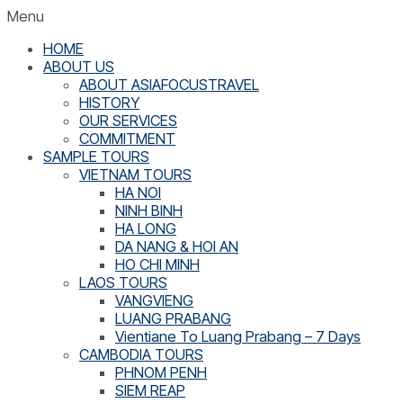
Menu
HOME
ABOUT US
ABOUT ASIAFOCUSTRAVEL
HISTORY
OUR SERVICES
COMMITMENT
SAMPLE TOURS
VIETNAM TOURS
HA NOI
NINH BINH
HA LONG
DA NANG & HOI AN
HO CHI MINH
LAOS TOURS
VANGVIENG
LUANG PRABANG
Vientiane To Luang Prabang – 7 Days
CAMBODIA TOURS
PHNOM PENH
SIEM REAP