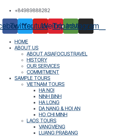
Skip
+84989888282
to
content
cebook
Twitter
Youtube
Weibo
Tripadvisor
Instagram
HOME
ABOUT US
ABOUT ASIAFOCUSTRAVEL
HISTORY
OUR SERVICES
COMMITMENT
SAMPLE TOURS
VIETNAM TOURS
HA NOI
NINH BINH
HA LONG
DA NANG & HOI AN
HO CHI MINH
LAOS TOURS
VANGVIENG
LUANG PRABANG