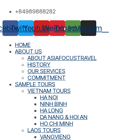
Skip
+84989888282
to
content
cebook
Twitter
Youtube
Weibo
Tripadvisor
Instagram
HOME
ABOUT US
ABOUT ASIAFOCUSTRAVEL
HISTORY
OUR SERVICES
COMMITMENT
SAMPLE TOURS
VIETNAM TOURS
HA NOI
NINH BINH
HA LONG
DA NANG & HOI AN
HO CHI MINH
LAOS TOURS
VANGVIENG