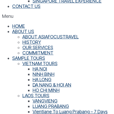
SINGAPORE TRAVEL EXPERIENCE
CONTACT US
Menu
HOME
ABOUT US
ABOUT ASIAFOCUSTRAVEL
HISTORY
OUR SERVICES
COMMITMENT
SAMPLE TOURS
VIETNAM TOURS
HA NOI
NINH BINH
HA LONG
DA NANG & HOI AN
HO CHI MINH
LAOS TOURS
VANGVIENG
LUANG PRABANG
Vientiane To Luang Prabang – 7 Days